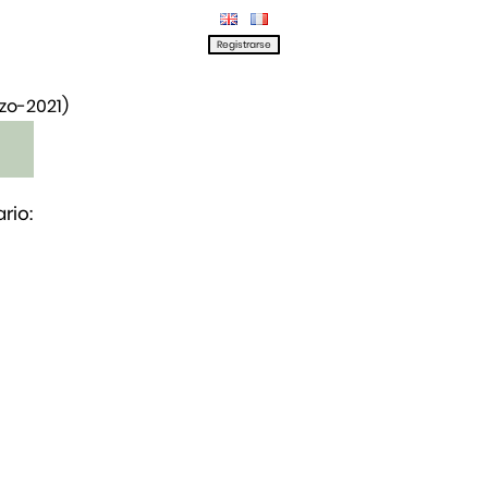
rzo-2021)
rio: