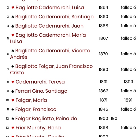
♥
Bagliotto Cademarchi, Luisa
1864
falleció
2
♠
Bagliotto Cademarchi, Santiago
1860
falleció
3
♠
Bagliotto Cademarchi, Juan
1868
falleció
4
♥
Bagliotto Cademarchi, María
1867
falleció
5
Luisa
♠
Bagliotto Cademarchi, Vicente
1870
falleció
6
Andrés
♠
Bagliotto Folgar, Juan Francisco
1890
falleció
7
Cristo
♥
Cademarchi, Teresa
1831
1899
8
♠
Ferrari Gino, Santiago
1862
falleció
9
♥
Folgar, María
1871
1891
10
♠
Folgar, Francisco
1845
falleció
11
♠
Folgar Bagliotto, Reinaldo
1900
1901
12
♥
Frier Murphy, Elena
1898
falleció
13
♥
Frier Murphy, Cecilia
1900
14