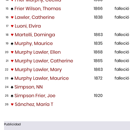
♠
Frier Wilson, Thomas
1866
falleció
15
♥
Lawler, Catherine
1838
falleció
16
♥
Luoni, Elvira
17
♥
Martelli, Dominga
1863
falleció
18
♠
Murphy, Maurice
1835
falleció
19
♥
Murphy Lawler, Ellen
1868
falleció
20
♥
Murphy Lawler, Catherine
1865
falleció
21
♥
Murphy Lawler, Mary
1863
falleció
22
♠
Murphy Lawler, Maurice
1872
falleció
23
♠
Simpson, NN
24
♠
Simpson Frier, Joe
1920
25
♥
Sánchez, María T
26
Publicidad