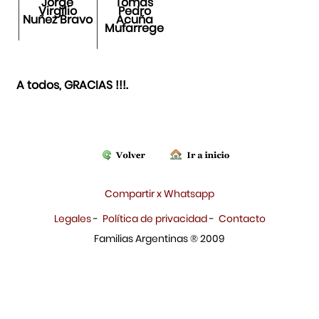
Jorge
Tomás
Virgilio
Pedro
Nuñez Bravo
Acuña
Mufarrege
A todos, GRACIAS !!!.
Compartir x Whatsapp
Legales
-
Política de privacidad
-
Contacto
Familias Argentinas ® 2009