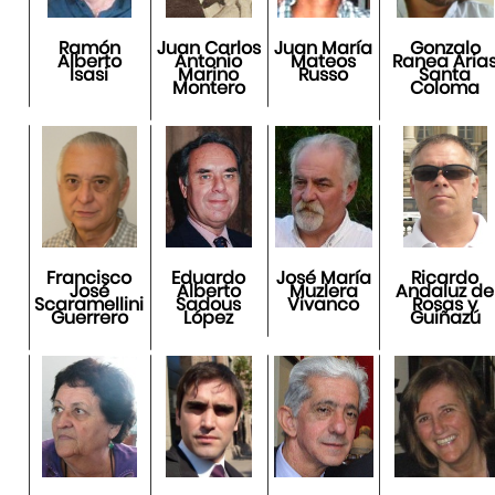
Ramón
Juan Carlos
Juan María
Gonzalo
Alberto
Antonio
Mateos
Ranea Aria
Isasi
Marino
Russo
Santa
Montero
Coloma
Francisco
Eduardo
José María
Ricardo
José
Alberto
Muzlera
Andaluz de
Scaramellini
Sadous
Vivanco
Rosas y
Guerrero
López
Guiñazú