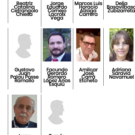
Beatriz
Jorge
Marcos Luis
Delia
Catalina
Eduardo
Horacio
Basavilbas
Cetrangolo
Cornejo
Alzaga
Zubizarret
Chiesa
Lacroix
Carrera
Vega
Gustavo
Facundo
Amilcar
Adriana
Juan
Gerardo
José
Saravia
Palau Posse
Romero
Carrá
Navamuel
Ramallo
López Arias
Etcheto
Esquiú