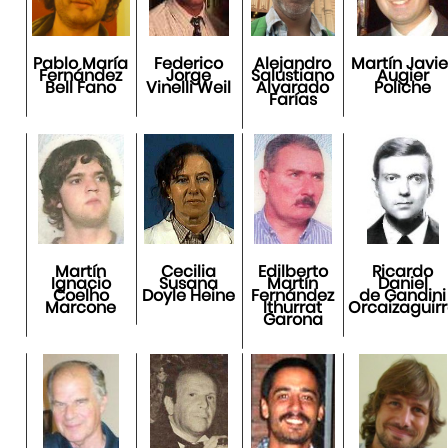
Pablo María
Federico
Alejandro
Martín Javie
Fernández
Jorge
Salustiano
Augier
Bell Fano
Vinelli Weil
Alvarado
Poliche
Farías
Martín
Cecilia
Edilberto
Ricardo
Ignacio
Susana
Martín
Daniel
Coelho
Doyle Heine
Fernández
de Gandini
Marcone
Ithurrat
Orcaizaguir
Garona