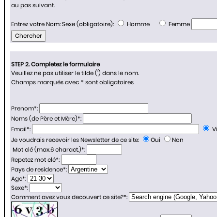
au pas suivant.
Entrez votre Nom:
Sexe (obligatoire):
Homme
Femme
STEP 2. Completez le formulaire
Veuillez ne pas utiliser le tilde (') dans le nom.
Champs marqués avec
*
sont obligatoires
Prenom
*
:
Noms (de Père et Mère)
*
:
Email
*
:
Vi
Je voudrais recevoir les Newsletter de ce site:
Oui
Non
Mot clé (max.6 charact.)
*
:
Repetez mot clé
*
:
Pays de residence
*
:
Age
*
:
Sexe
*
:
Comment avez vous decouvert ce site?
*
: