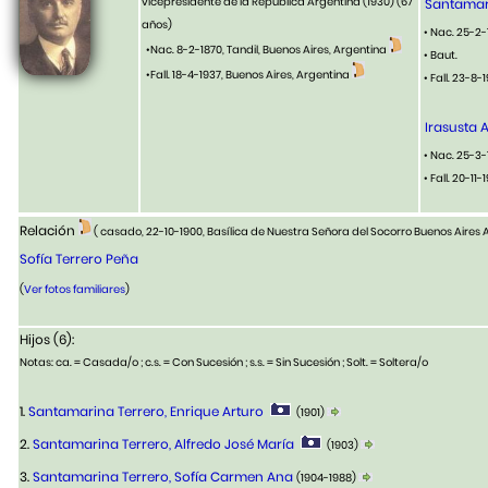
vicepresidente de la República Argentina (1930)
(67
Santamar
años)
• Nac. 25-2-
•Nac. 8-2-1870, Tandil, Buenos Aires, Argentina
• Baut.
•Fall. 18-4-1937, Buenos Aires, Argentina
• Fall. 23-8
Irasusta 
• Nac. 25-3-
• Fall. 20-11-
Relación
( casado, 22-10-1900, Basílica de Nuestra Señora del Socorro Buenos Aires
Sofía Terrero Peña
(
Ver fotos familiares
)
Hijos (6):
Notas: ca. = Casada/o ; c.s. = Con Sucesión ; s.s. = Sin Sucesión ; Solt. = Soltera/o
1.
Santamarina Terrero, Enrique Arturo
(1901)
2.
Santamarina Terrero, Alfredo José María
(1903)
3.
Santamarina Terrero, Sofía Carmen Ana
(1904-1988)