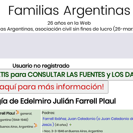
26 años en la Web
ias Argentinas, asociación civil sin fines de lucro (26-ma
Usuario no registrado
a de Edelmiro Julián Farrell Plaul
Padres:
rell Plaul
general,
Farrell Ibáñez, Juan Celedonio (o Juan Celedonio 
rgentina (1944-1946)
Jesús )
(41 años)
 Buenos Aires, Argentina
• Nac. 3-3-1846 en Buenos Aires, Argentina