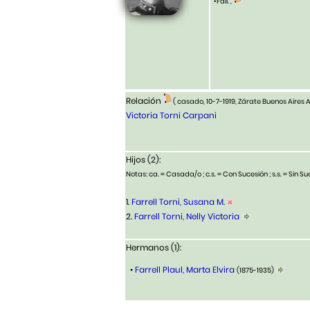
•Fall. ,
Relación
( casado, 10-7-1919, Zárate Buenos Aires
Victoria Torni Carpani
Hijos (2):
Notas: ca. = Casada/o ; c.s. = Con Sucesión ; s.s. = Sin Suc
1.
Farrell Torni, Susana M.
2.
Farrell Torni, Nelly Victoria
Hermanos (1):
•
Farrell Plaul, Marta Elvira
(1875-1935)