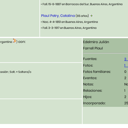
• Fall. 15-6-1887 en Barracas del Sur, Buenos Aires, Argentina
Plaul Petry, Catalina
(65 años)
• Nac. 4-4-1851 en Buenos Aires, Argentina
• Fall. 3-3-1917 en Buenos Aires, Argentina
con:
Edelmiro Julián
 Argentina
)
Farrell Plaul
Fuentes:
Fotos:
Fotos familiares:
esión ; Solt. = Soltera/o
Eventos:
2
Notas:
N
Relaciones:
1
Hijos:
2
Incorporado:
25