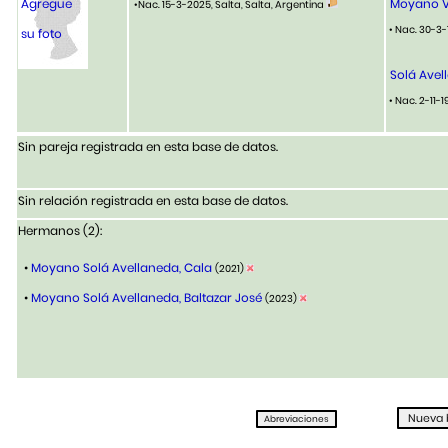
Agregue
Moyano Vi
•Nac. 15-3-2025, Salta, Salta, Argentina
• Nac. 30-3
su foto
Solá Avel
• Nac. 2-11-1
Sin pareja registrada en esta base de datos.
Sin relación registrada en esta base de datos.
Hermanos (2):
•
Moyano Solá Avellaneda, Cala
(2021)
•
Moyano Solá Avellaneda, Baltazar José
(2023)