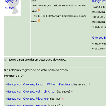
Agregue
años)
Bunge Rau
•Nac. 4-1-1841, Rotterdam, South Holland, Paises
• Nac. 20-6-
su foto
Bajos
Westphalia,
•Fall. 16-9-1912, Rotterdam, South Holland, Paises
• Baut. 30-6
Bajos
Westphalia,
• Fall. 17-3
Overzee 
• Nac. 9-7-1
• Fall. 26-11-
Sin pareja registrada en esta base de datos.
Sin relación registrada en esta base de datos.
Hermanos (9):
•
Bunge van Overzee, Johann Wilhelm Ferdinand
(1833-1892)
•
Bunge van Overzee, Heinrich Anton
(1835-1903)
•
Bunge van Overzee, Friedrich
(1838-1895)
•
Bunge van Overzee, Jacques
(1839-1910)