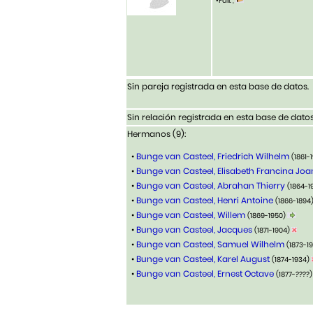
•Fall. ,
Sin pareja registrada en esta base de datos.
Sin relación registrada en esta base de datos
Hermanos (9):
•
Bunge van Casteel, Friedrich Wilhelm
(1861-
•
Bunge van Casteel, Elisabeth Francina Jo
•
Bunge van Casteel, Abrahan Thierry
(1864-1
•
Bunge van Casteel, Henri Antoine
(1866-1894
•
Bunge van Casteel, Willem
(1869-1950)
•
Bunge van Casteel, Jacques
(1871-1904)
•
Bunge van Casteel, Samuel Wilhelm
(1873-1
•
Bunge van Casteel, Karel August
(1874-1934)
•
Bunge van Casteel, Ernest Octave
(1877-????