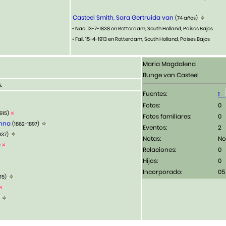
Casteel Smith, Sara Gertruida van
(74 años)
• Nac. 13-7-1838 en Rotterdam, South Holland, Paises Bajos
• Fall. 15-4-1913 en Rotterdam, South Holland, Paises Bajos
Maria Magdalena
Bunge van Casteel
.
Fuentes:
1
Fotos:
1915)
Fotos familiares:
anna
(1862-1897)
Eventos:
2
937)
Notas:
No
)
Relaciones:
0
Hijos:
0
Incorporado:
05
915)
)