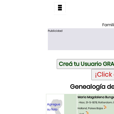
Famil
Publicidad
Genealogía de
Maria Magdalena Bunge
•Nac. 31-5-1878, Rotterdam,
Agregue
Holland, Paises Bajos
su foto