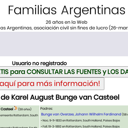
26 años en la Web
ias Argentinas, asociación civil sin fines de lucro (26-ma
Usuario no registrado
de Karel August Bunge van Casteel
Padres:
 Casteel
(59 años)
Bunge van Overzee, Johann Wilhelm Ferdinand
(58
 Gemeente Rotterdam, South
• Nac. 9-11-1833 en Rotterdam, South Holland, Paises Bajos
• Fall. 19-3-1892 en Rotterdam, South Holland, Paises Bajos
 Gemeente Rotterdam, South