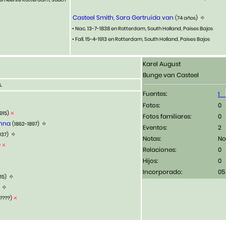
Casteel Smith, Sara Gertruida van
(74 años)
• Nac. 13-7-1838 en Rotterdam, South Holland, Paises Bajos
• Fall. 15-4-1913 en Rotterdam, South Holland, Paises Bajos
Karel August
Bunge van Casteel
.
Fuentes:
1
Fotos:
1915)
Fotos familiares:
anna
(1862-1897)
Eventos:
2
937)
Notas:
No
)
Relaciones:
0
Hijos:
0
Incorporado:
05
915)
)
-????)