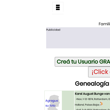
Famil
Publicidad
Genealogía 
Karel August Bunge van
•Nac. 1-12-1874, Rotterdam,
Agregue
Holland, Paises Bajos
su foto
•Fall. 2-6-1934, Rotterdam,