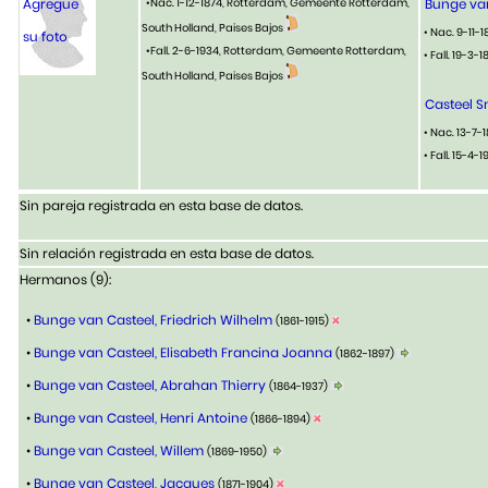
Agregue
•Nac. 1-12-1874, Rotterdam, Gemeente Rotterdam,
Bunge va
South Holland, Paises Bajos
• Nac. 9-11-
su foto
•Fall. 2-6-1934, Rotterdam, Gemeente Rotterdam,
• Fall. 19-3
South Holland, Paises Bajos
Casteel S
• Nac. 13-7-
• Fall. 15-4-
Sin pareja registrada en esta base de datos.
Sin relación registrada en esta base de datos.
Hermanos (9):
•
Bunge van Casteel, Friedrich Wilhelm
(1861-1915)
•
Bunge van Casteel, Elisabeth Francina Joanna
(1862-1897)
•
Bunge van Casteel, Abrahan Thierry
(1864-1937)
•
Bunge van Casteel, Henri Antoine
(1866-1894)
•
Bunge van Casteel, Willem
(1869-1950)
•
Bunge van Casteel, Jacques
(1871-1904)