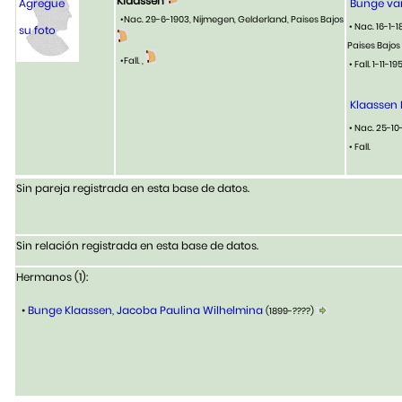
Klaassen
Agregue
Bunge van
•Nac. 29-6-1903, Nijmegen, Gelderland, Paises Bajos
• Nac. 16-1-
su foto
Paises Bajos
•Fall. ,
• Fall. 1-11-
Klaassen 
• Nac. 25-10
• Fall.
Sin pareja registrada en esta base de datos.
Sin relación registrada en esta base de datos.
Hermanos (1):
•
Bunge Klaassen, Jacoba Paulina Wilhelmina
(1899-????)