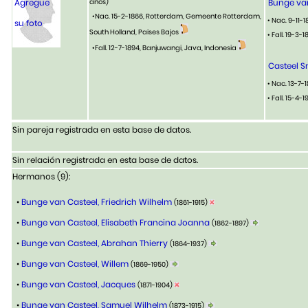
Agregue
años)
Bunge va
•Nac. 15-2-1866, Rotterdam, Gemeente Rotterdam,
• Nac. 9-11-
su foto
South Holland, Paises Bajos
• Fall. 19-3
•Fall. 12-7-1894, Banjuwangi, Java, Indonesia
Casteel S
• Nac. 13-7-
• Fall. 15-4-
Sin pareja registrada en esta base de datos.
Sin relación registrada en esta base de datos.
Hermanos (9):
•
Bunge van Casteel, Friedrich Wilhelm
(1861-1915)
•
Bunge van Casteel, Elisabeth Francina Joanna
(1862-1897)
•
Bunge van Casteel, Abrahan Thierry
(1864-1937)
•
Bunge van Casteel, Willem
(1869-1950)
•
Bunge van Casteel, Jacques
(1871-1904)
•
Bunge van Casteel, Samuel Wilhelm
(1873-1915)