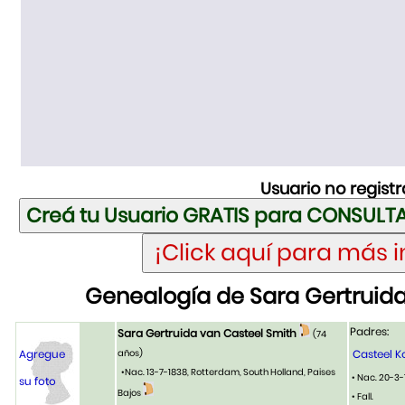
Usuario no regist
Genealogía de Sara Gertruida
Padres:
Sara Gertruida van Casteel Smith
(74
Agregue
años)
Casteel K
•Nac. 13-7-1838, Rotterdam, South Holland, Paises
• Nac. 20-3-1
su foto
Bajos
• Fall.