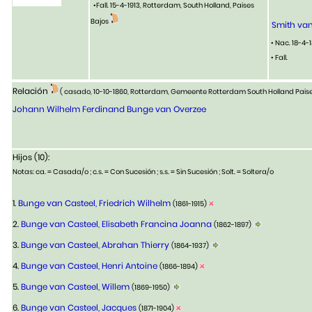
•Fall. 15-4-1913, Rotterdam, South Holland, Paises
Bajos
Smith van
• Nac. 18-4-
• Fall.
Relación
( casado, 10-10-1860, Rotterdam, Gemeente Rotterdam South Holland Pais
Johann Wilhelm Ferdinand Bunge van Overzee
Hijos (10):
Notas: ca. = Casada/o ; c.s. = Con Sucesión ; s.s. = Sin Sucesión ; Solt. = Soltera/o
1.
Bunge van Casteel, Friedrich Wilhelm
(1861-1915)
2.
Bunge van Casteel, Elisabeth Francina Joanna
(1862-1897)
3.
Bunge van Casteel, Abrahan Thierry
(1864-1937)
4.
Bunge van Casteel, Henri Antoine
(1866-1894)
5.
Bunge van Casteel, Willem
(1869-1950)
6.
Bunge van Casteel, Jacques
(1871-1904)