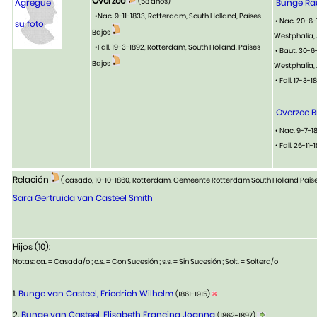
Overzee
(58 años)
Agregue
Bunge Rau
•Nac. 9-11-1833, Rotterdam, South Holland, Paises
• Nac. 20-6-
su foto
Bajos
Westphalia,
•Fall. 19-3-1892, Rotterdam, South Holland, Paises
• Baut. 30-6
Bajos
Westphalia,
• Fall. 17-3
Overzee 
• Nac. 9-7-1
• Fall. 26-11-
Relación
( casado, 10-10-1860, Rotterdam, Gemeente Rotterdam South Holland Pais
Sara Gertruida van Casteel Smith
Hijos (10):
Notas: ca. = Casada/o ; c.s. = Con Sucesión ; s.s. = Sin Sucesión ; Solt. = Soltera/o
1.
Bunge van Casteel, Friedrich Wilhelm
(1861-1915)
2.
Bunge van Casteel, Elisabeth Francina Joanna
(1862-1897)