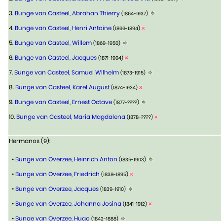
3.
Bunge van Casteel, Abrahan Thierry
(1864-1937)
4.
Bunge van Casteel, Henri Antoine
(1866-1894)
5.
Bunge van Casteel, Willem
(1869-1950)
6.
Bunge van Casteel, Jacques
(1871-1904)
7.
Bunge van Casteel, Samuel Wilhelm
(1873-1915)
8.
Bunge van Casteel, Karel August
(1874-1934)
9.
Bunge van Casteel, Ernest Octave
(1877-????)
10.
Bunge van Casteel, Maria Magdalena
(1878-????)
Hermanos (9):
•
Bunge van Overzee, Heinrich Anton
(1835-1903)
•
Bunge van Overzee, Friedrich
(1838-1895)
•
Bunge van Overzee, Jacques
(1839-1910)
•
Bunge van Overzee, Johanna Josina
(1841-1912)
•
Bunge van Overzee, Hugo
(1842-1888)