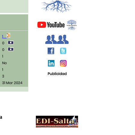
1
0
0
1
No
1
Publicidad
3
31 Mar 2024
ja