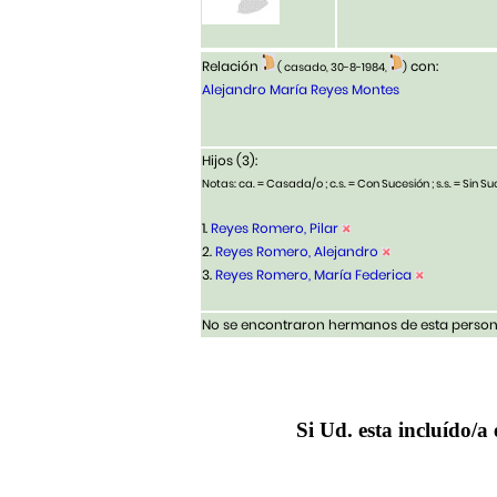
Relación
con:
( casado, 30-8-1984,
)
Alejandro María Reyes Montes
Hijos (3):
Notas: ca. = Casada/o ; c.s. = Con Sucesión ; s.s. = Sin Suc
1.
Reyes Romero, Pilar
2.
Reyes Romero, Alejandro
3.
Reyes Romero, María Federica
No se encontraron hermanos de esta persona
Si Ud. esta incluído/a 