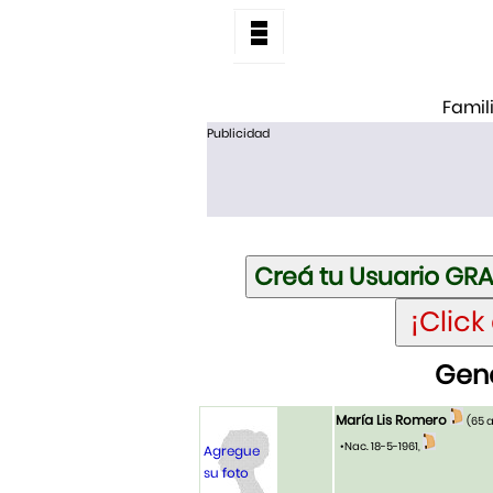
Famil
Publicidad
Gene
María Lis Romero
(65 
•Nac. 18-5-1961,
Agregue
su foto