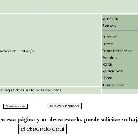
María Lis
Romero
Fuentes:
Fotos:
Fotos familiares:
esión ; Solt. = Soltera/o
Eventos:
Notas:
Relaciones:
Hijos:
Incorporado:
 registrados en la base de datos.
en esta página y no desea estarlo, puede solicitar su ba