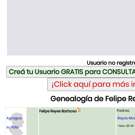
Usuario no regist
Genealogía de Felipe R
Padres:
Felipe Reyes Barbosa
Agregue
Reyes Mon
• Nac. 18-10
su foto