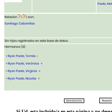
Paats, Mat
Relación
con:
(
)
Santiago Cabanillas
Sin hijos registrados en esta base de datos.
Hermanos (4):
•
Ryan Paats, Tomás
•
Ryan Paats, Verónica
•
Ryan Paats, Virginia
•
Ryan Paats, Nicolás
Si Ud. esta incluído/a en esta página y no desea