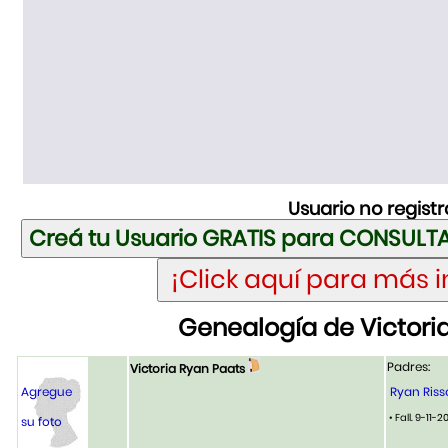
Usuario no regist
Genealogía de Victori
Padres:
Victoria Ryan Paats
Agregue
Ryan Riss
• Fall. 9-11-2
su foto