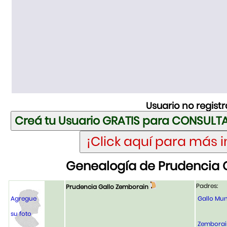
Usuario no regist
Genealogía de Prudencia 
Padres:
Prudencia Gallo Zemborain
Agregue
Gallo Mun
su foto
Zemborain