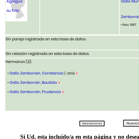
Agregue
Gallo Mun
su foto
Zemborain
• Nac. 1967
Sin pareja registrada en esta base de datos.
Sin relación registrada en esta base de datos.
Hermanos (3):
•
Gallo Zemborain, Constancia
(-2014)
•
Gallo Zemborain, Bautista
•
Gallo Zemborain, Prudencia
Si Ud. esta incluído/a en esta página y no desea