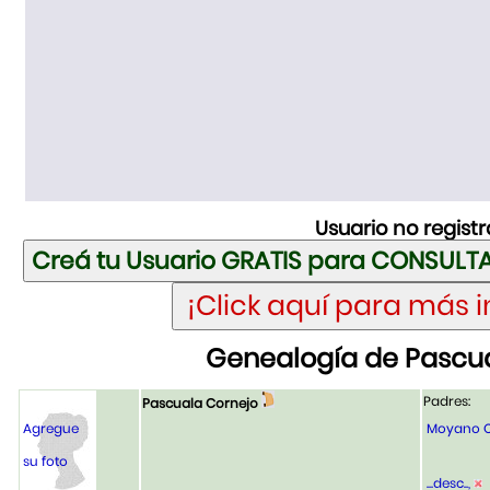
Usuario no regist
Genealogía de Pascu
Padres:
Pascuala Cornejo
Agregue
Moyano Co
su foto
...desc..,