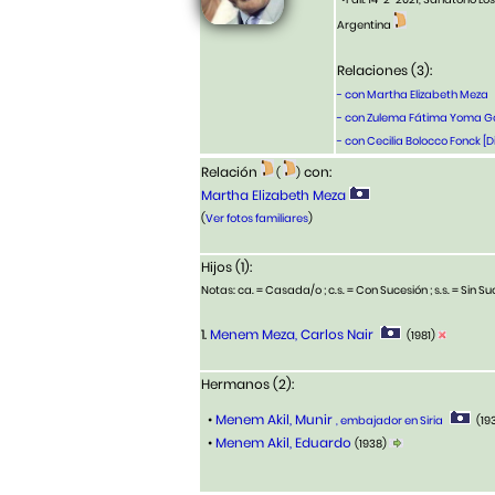
Argentina
Relaciones (3):
- con Martha Elizabeth Meza
- con Zulema Fátima Yoma Gaz
- con Cecilia Bolocco Fonck [Di
Relación
con:
(
)
Martha Elizabeth Meza
(
Ver fotos familiares
)
Hijos (1):
Notas: ca. = Casada/o ; c.s. = Con Sucesión ; s.s. = Sin Suc
1.
Menem Meza, Carlos Nair
(1981)
Hermanos (2):
•
Menem Akil, Munir
, embajador en Siria
(19
•
Menem Akil, Eduardo
(1938)