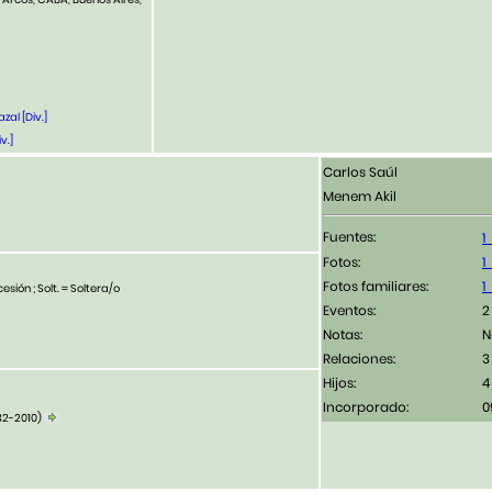
al [Div.]
v.]
Carlos Saúl
Menem Akil
Fuentes:
Fotos:
Fotos familiares:
esión ; Solt. = Soltera/o
Eventos:
2
Notas:
N
Relaciones:
3
Hijos:
4
Incorporado:
0
32-2010)