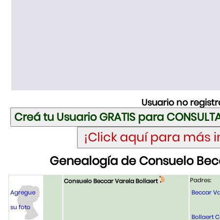
Usuario no regist
Genealogía de Consuelo Becc
Padres:
Consuelo Beccar Varela Bollaert
Agregue
Beccar Va
su foto
Bollaert C