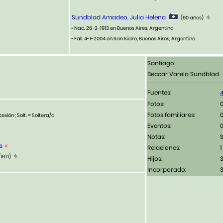
Sundblad Amadeo, Julia Helena
(90 años)
• Nac. 26-2-1913 en Buenos Aires, Argentina
• Fall. 4-1-2004 en San Isidro, Buenos Aires, Argentina
Santiago
Beccar Varela Sundblad
Fuentes:
Fotos:
Fotos familiares:
esión ; Solt. = Soltera/o
Eventos:
Notas:
S
s
Relaciones:
1
(1971)
Hijos:
Incorporado:
3