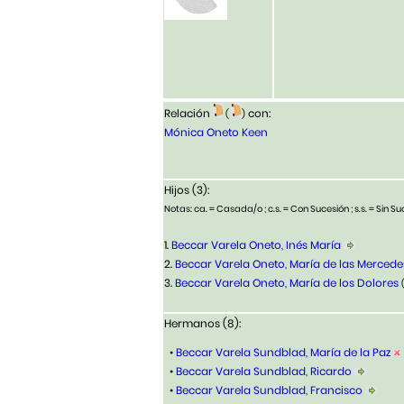
Relación
con:
(
)
Mónica Oneto Keen
Hijos (3):
Notas: ca. = Casada/o ; c.s. = Con Sucesión ; s.s. = Sin Suc
1.
Beccar Varela Oneto, Inés María
2.
Beccar Varela Oneto, María de las Mercede
3.
Beccar Varela Oneto, María de los Dolores
Hermanos (8):
•
Beccar Varela Sundblad, María de la Paz
•
Beccar Varela Sundblad, Ricardo
•
Beccar Varela Sundblad, Francisco