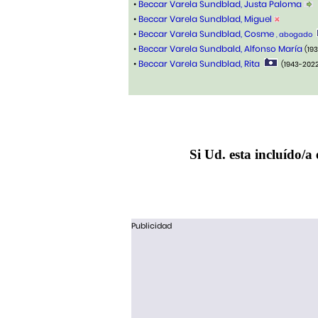
•
Beccar Varela Sundblad, Justa Paloma
•
Beccar Varela Sundblad, Miguel
•
Beccar Varela Sundblad, Cosme
, abogado
•
Beccar Varela Sundbald, Alfonso María
(19
•
Beccar Varela Sundblad, Rita
(1943-202
Si Ud. esta incluído/a 
Publicidad