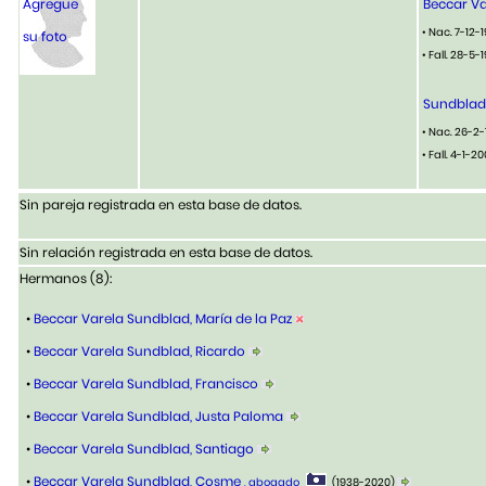
Agregue
Beccar Va
• Nac. 7-12-
su foto
• Fall. 28-5-
Sundblad
• Nac. 26-2-
• Fall. 4-1-2
Sin pareja registrada en esta base de datos.
Sin relación registrada en esta base de datos.
Hermanos (8):
•
Beccar Varela Sundblad, María de la Paz
•
Beccar Varela Sundblad, Ricardo
•
Beccar Varela Sundblad, Francisco
•
Beccar Varela Sundblad, Justa Paloma
•
Beccar Varela Sundblad, Santiago
•
Beccar Varela Sundblad, Cosme
, abogado
(1938-2020)