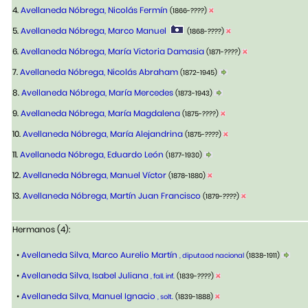
4.
Avellaneda Nóbrega, Nicolás Fermín
(1866-????)
5.
Avellaneda Nóbrega, Marco Manuel
(1868-????)
6.
Avellaneda Nóbrega, María Victoria Damasia
(1871-????)
7.
Avellaneda Nóbrega, Nicolás Abraham
(1872-1945)
8.
Avellaneda Nóbrega, María Mercedes
(1873-1943)
9.
Avellaneda Nóbrega, María Magdalena
(1875-????)
10.
Avellaneda Nóbrega, María Alejandrina
(1875-????)
11.
Avellaneda Nóbrega, Eduardo León
(1877-1930)
12.
Avellaneda Nóbrega, Manuel Víctor
(1878-1880)
13.
Avellaneda Nóbrega, Martín Juan Francisco
(1879-????)
Hermanos (4):
•
Avellaneda Silva, Marco Aurelio Martín
, diputaod nacional
(1838-1911)
•
Avellaneda Silva, Isabel Juliana
, fall. inf.
(1839-????)
•
Avellaneda Silva, Manuel Ignacio
, solt.
(1839-1888)