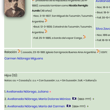
presidente de la República Argentina (1874-
Avellaned
1880)
,
conocido tambien como
Nicolás Remiglio
• Nac. 18-6
Aurelio
(48 años)
• Baut. 18-6
•Nac. 3-10-1837, San Miguel de Tucumán, Tucumán,
• Fall. 30-10
Argentina
•Baut. 12-3-1838, Catedral de Tucumán, Tucumán,
Silva Zav
Argentina
• Nac. 1816 
•Fall. 25-11-1885, a bordo del vapor Congo,
• Fall. 18-1
Relación
con:
( casado, 23-10-1861, Iglesia San Ignacio Buenos Aires Argentina
)
Carmen Nóbrega Miguens
Hijos (13):
Notas: ca. = Casada/o ; c.s. = Con Sucesión ; s.s. = Sin Sucesión ; Solt. = Soltera/o
1.
Avellaneda Nóbrega, Juliana
2.
Avellaneda Nóbrega, María Dolores Mónica
(1863-????)
3.
Avellaneda Nóbrega, María del Carmen
(1864-????)