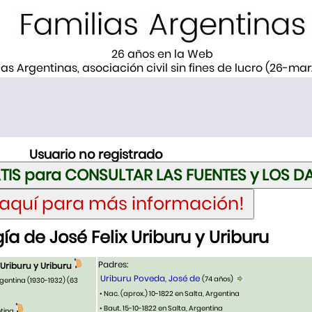
26 años en la Web
ias Argentinas, asociación civil sin fines de lucro (26-ma
Usuario no registrado
a de José Felix Uriburu y Uriburu
Padres:
ix Uriburu y Uriburu
Uriburu Poveda, José de
(74 años)
rgentina (1930-1932)
(63
• Nac. (aprox.) 10-1822 en Salta, Argentina
• Baut. 15-10-1822 en Salta, Argentina
ntina