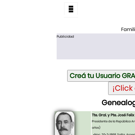
Famil
Publicidad
Genealogí
Tte. Gral. y Pte. José Fel
Presidente de la República A
años)
•Nac. 20-7-1868, Salta, Arge