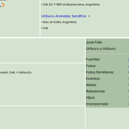
• Fall. 23-7-1897 en Buenos Aires, Argentina
ia
Uriburu Arenales, Serafina
• Nac. en Salta, Argentina
• Fall.
José Felix
Uriburu y Uriburu
Fuentes:
Fotos:
Fotos familiares:
esión ; Solt. = Soltera/o
Eventos:
Notas:
Relaciones:
Hijos:
Incorporado: