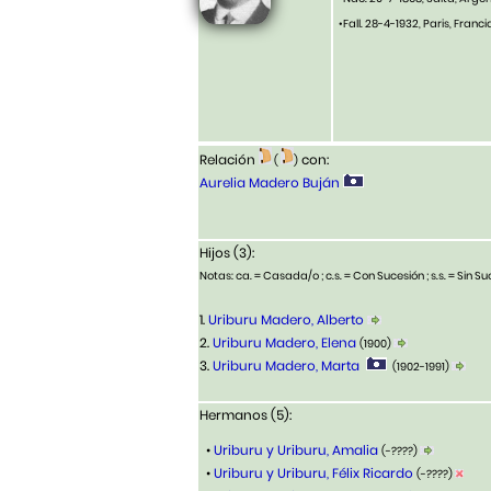
•Fall. 28-4-1932, Paris, Franc
Relación
con:
(
)
Aurelia Madero Buján
Hijos (3):
Notas: ca. = Casada/o ; c.s. = Con Sucesión ; s.s. = Sin Suc
1.
Uriburu Madero, Alberto
2.
Uriburu Madero, Elena
(1900)
3.
Uriburu Madero, Marta
(1902-1991)
Hermanos (5):
•
Uriburu y Uriburu, Amalia
(-????)
•
Uriburu y Uriburu, Félix Ricardo
(-????)