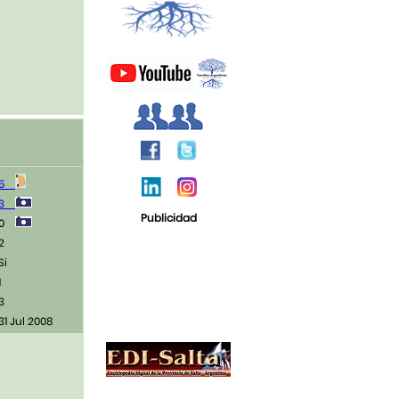
5
3
Publicidad
0
2
Si
1
3
31 Jul 2008