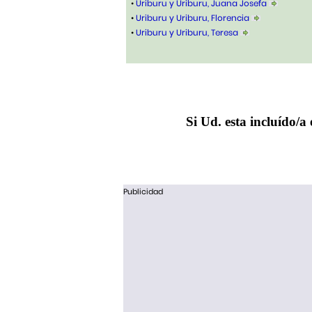
•
Uriburu y Uriburu, Juana Josefa
•
Uriburu y Uriburu, Florencia
•
Uriburu y Uriburu, Teresa
Si Ud. esta incluído/a 
Publicidad