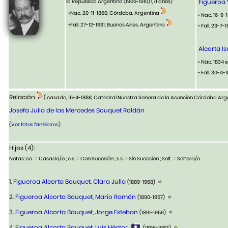
la República Argentina (1906-1910)
(71 años)
Figueroa 
•Nac. 20-11-1860, Córdoba, Argentina
• Nac. 16-9-
•Fall. 27-12-1931, Buenos Aires, Argentina
• Fall. 23-7
Alcorta I
• Nac. 1834 
• Fall. 30-4
Relación
( casado, 16-4-1888, Catedral Nuestra Señora de la Asunción Córdoba Ar
Josefa Julia de las Mercedes Bouquet Roldán
(
Ver fotos familiares
)
Hijos (4):
Notas: ca. = Casada/o ; c.s. = Con Sucesión ; s.s. = Sin Sucesión ; Solt. = Soltera/o
1.
Figueroa Alcorta Bouquet, Clara Julia
(1889-1968)
2.
Figueroa Alcorta Bouquet, Mario Ramón
(1890-1957)
3.
Figueroa Alcorta Bouquet, Jorge Esteban
(1891-1959)
4.
Figueroa Alcorta Bouquet, Luis Héctor
(1896-1983)