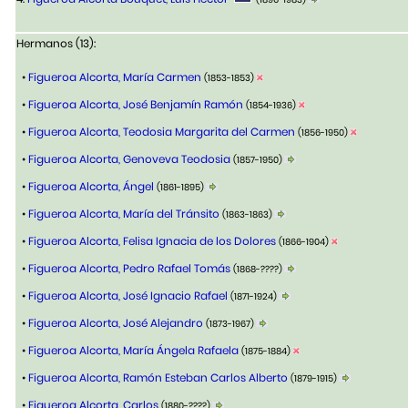
Hermanos (13):
•
Figueroa Alcorta, María Carmen
(1853-1853)
•
Figueroa Alcorta, José Benjamín Ramón
(1854-1936)
•
Figueroa Alcorta, Teodosia Margarita del Carmen
(1856-1950)
•
Figueroa Alcorta, Genoveva Teodosia
(1857-1950)
•
Figueroa Alcorta, Ángel
(1861-1895)
•
Figueroa Alcorta, María del Tránsito
(1863-1863)
•
Figueroa Alcorta, Felisa Ignacia de los Dolores
(1866-1904)
•
Figueroa Alcorta, Pedro Rafael Tomás
(1868-????)
•
Figueroa Alcorta, José Ignacio Rafael
(1871-1924)
•
Figueroa Alcorta, José Alejandro
(1873-1967)
•
Figueroa Alcorta, María Ángela Rafaela
(1875-1884)
•
Figueroa Alcorta, Ramón Esteban Carlos Alberto
(1879-1915)
•
Figueroa Alcorta, Carlos
(1880-????)