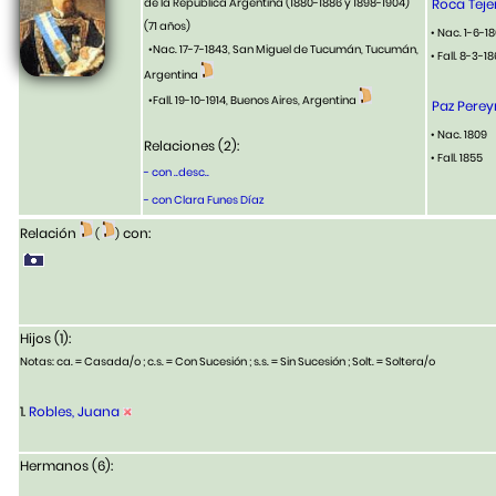
de la República Argentina (1880-1886 y 1898-1904)
Roca Teje
(71 años)
• Nac. 1-6-
•Nac. 17-7-1843, San Miguel de Tucumán, Tucumán,
• Fall. 8-3-1
Argentina
•Fall. 19-10-1914, Buenos Aires, Argentina
Paz Perey
• Nac. 1809
Relaciones (2):
• Fall. 1855
- con ..desc..
- con Clara Funes Díaz
Relación
con:
(
)
Hijos (1):
Notas: ca. = Casada/o ; c.s. = Con Sucesión ; s.s. = Sin Sucesión ; Solt. = Soltera/o
1.
Robles, Juana
Hermanos (6):