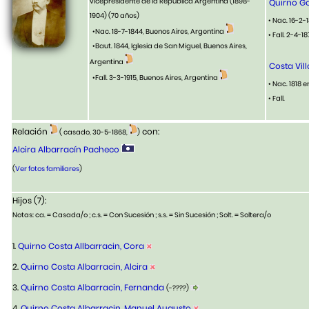
vicepresidente de la República Argentina (1898-
Quirno Go
1904)
(70 años)
• Nac. 16-2-
•Nac. 18-7-1844, Buenos Aires, Argentina
• Fall. 2-4-1
•Baut. 1844, Iglesia de San Miguel, Buenos Aires,
Argentina
Costa Vil
•Fall. 3-3-1915, Buenos Aires, Argentina
• Nac. 1818 
• Fall.
Relación
con:
( casado, 30-5-1868,
)
Alcira Albarracín Pacheco
(
Ver fotos familiares
)
Hijos (7):
Notas: ca. = Casada/o ; c.s. = Con Sucesión ; s.s. = Sin Sucesión ; Solt. = Soltera/o
1.
Quirno Costa Allbarracin, Cora
2.
Quirno Costa Albarracin, Alcira
3.
Quirno Costa Albarracin, Fernanda
(-????)
4.
Quirno Costa Albarracin, Manuel Augusto