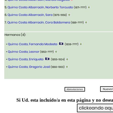
5.
Quirno Costa Albarracín, Norberto Torcuato
(1871-????)
6.
Quirno Costa Albarracín, Sara
(1875-1956)
7.
Quirno Costa Albarracín, Cora Baldomera
(1881-????)
Hermanos (4):
•
Quirno Costa, Fernanda Modesta
(1838-????)
•
Quirno Costa, Leonor
(1853-????)
•
Quirno Costa, Enriqueta
(1855-1924)
•
Quirno Costa, Gregorio José
(1860-1903)
Si Ud. esta incluído/a en esta página y no desea