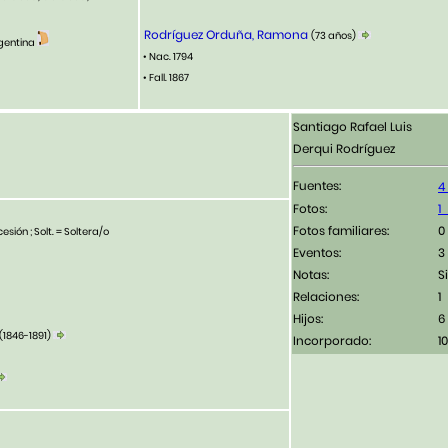
Rodríguez Orduña, Ramona
(73 años)
Argentina
• Nac. 1794
• Fall. 1867
Santiago Rafael Luis
Derqui Rodríguez
Fuentes:
Fotos:
Fotos familiares:
esión ; Solt. = Soltera/o
Eventos:
3
Notas:
Si
Relaciones:
1
Hijos:
6
(1846-1891)
Incorporado:
1