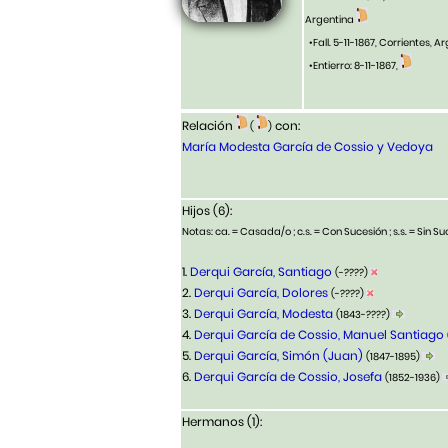
Argentina
•Fall. 5-11-1867, Corrientes, 
•Entierro: 8-11-1867,
Relación
con:
(
)
María Modesta García de Cossio y Vedoya
Hijos (6):
Notas: ca. = Casada/o ; c.s. = Con Sucesión ; s.s. = Sin Suc
1.
Derqui García, Santiago
(-????)
2.
Derqui García, Dolores
(-????)
3.
Derqui García, Modesta
(1843-????)
4.
Derqui García de Cossio, Manuel Santiago
5.
Derqui García, Simón (Juan)
(1847-1895)
6.
Derqui García de Cossio, Josefa
(1852-1936)
Hermanos (1):