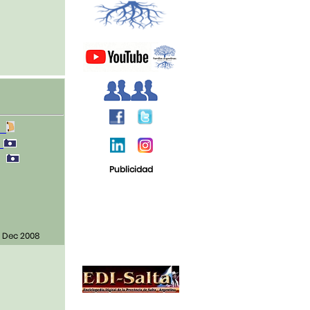
4
1
0
Publicidad
0 Dec 2008