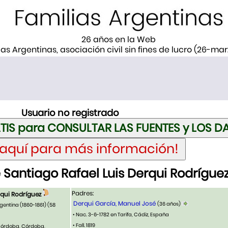
26 años en la Web
ias Argentinas, asociación civil sin fines de lucro (26-ma
Usuario no registrado
Santiago Rafael Luis Derqui Rodrígue
Padres:
rqui Rodríguez
Derqui García, Manuel José
(36 años)
gentina (1860-1861)
(58
• Nac. 3-6-1782 en Tarifa, Cádiz, España
• Fall. 1819
Córdoba, Córdoba,