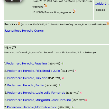
•Nac. 25-12-1796, San José del Morro, prov. San Luis,
Calderón
Argentina
• Falleció
•Fall. 1886, Buenos Aires, Argentina
Relación
( casado, 23-5-1823, El CallaoSantos Simón y Judas, Puerto de Lima Perú
Juana Rosa Heredia Canas
Hijos (7):
Notas: ca. = Casada/o ; c.s. = Con Sucesión ; s.s. = Sin Sucesión ; Solt. = Soltera/o
1.
Pedernera Heredia, Faustina
(1831-????)
2.
Pedernera Heredia, Félix Braulio Julio
(1834-????)
3.
Pedernera Heredia, Trinidad
(1840-????)
4.
Pedernera Heredia, Ercilia
(1841-????)
5.
Pedernera Heredia, Lucio Julio Fernando
(1845-????)
6.
Pedernera Heredia, Margarita Rosa Carolina
(1847-????)
7.
Pedernera Heredia, María Adelaida
(1851-????)