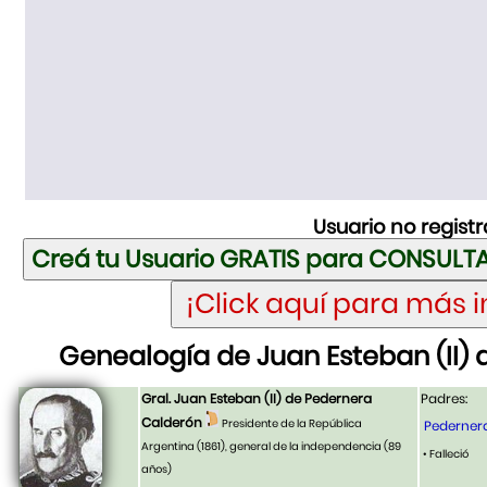
Usuario no regist
Genealogía de Juan Esteban (II)
Gral. Juan Esteban (II) de Pedernera
Padres:
Calderón
Presidente de la República
Pedernera
Argentina (1861), general de la independencia
(89
• Falleció
años)