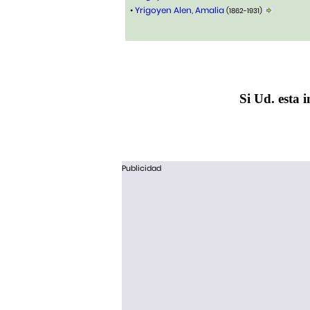
•
Yrigoyen Alen, Amalia
(1862-1931)
Si Ud. esta i
Publicidad