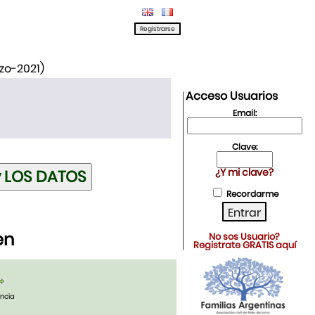
rzo-2021)
Acceso Usuarios
Email:
Clave:
¿Y mi clave?
Recordarme
en
No sos Usuario?
Registrate GRATIS aquí
ancia