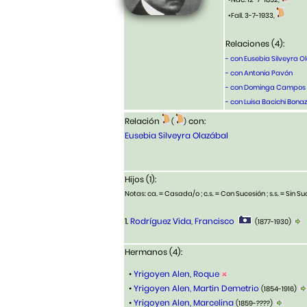
•Fall. 3-7-1933,
Relaciones (4):
- con Eusebia Silveyra O
- con Antonia Pavón
- con Dominga Campos M
- con Luisa Bacichi Bona
Relación
con:
(
)
Eusebia Silveyra Olazábal
Hijos (1):
Notas: ca. = Casada/o ; c.s. = Con Sucesión ; s.s. = Sin Suc
1.
Rodríguez Vida, Francisco
(1877-1930)
Hermanos (4):
•
Yrigoyen Alen, Roque
•
Yrigoyen Alen, Martin Demetrio
(1854-1916)
•
Yrigoyen Alen, Marcelina
(1859-????)