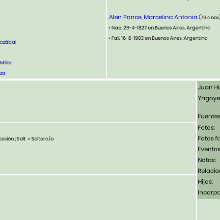
Alen Ponce, Marcelina Antonia
(76 años
• Nac. 26-4-1827 en Buenos Aires, Argentina
• Fall. 16-6-1903 en Buenos Aires, Argentina
lazábal
iller
zza
Juan Hi
Yrigoye
Fuentes
Fotos:
Fotos f
esión ; Solt. = Soltera/o
Eventos
Notas:
Relacio
Hijos:
Incorp