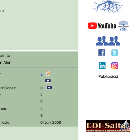
)
pólito
n Alen
:
5
Publicidad
1
amiliares:
0
:
2
Si
nes:
4
8
orado:
01 Jun 2009