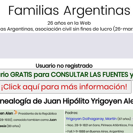
26 años en la Web
ias Argentinas, asociación civil sin fines de lucro (26-ma
Usuario no registrado
nealogía de Juan Hipólito Yrigoyen Al
Padres:
yen Alen
Presidente de la República
Yrigoyen Dolhagaray, Martín
(67 años)
928-1930)
,
conocido tambien como
Juan
• Nac. 28-9-1821 en Sare, Pirineos Atlánticos, Fr
Jesús
(80 años)
• Fall. 1-11-1888 en Buenos Aires, Argentina