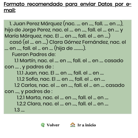
Formato recomendado para enviar Datos por e-
mail:
1. Juan Perez Márquez (nac. …. en …., fall. …. en ….),
hijo de Jorge Perez, nac. el …. en …., fall. el …. en …. y
María Márquez, nac. El …. en …., fall. el … en ….)
casó (el .... en ....) Clara Gómez Fernández, nac. el
…. en …., fall. el … en …. (hija de ……….).
Fueron Padres de:
1.1 Martín, nac. el …. en …., fall. el … en …. casado
con .... , y padres de :
1.1.1 Juan, nac. El …. en …., fall. el … en ….
1.1.2 Sofia, nac. El …. en …., fall. el … en ….
1.2 Carlos, nac. el …. en …., fall. el … en …. casado
con ...., y padres de :
1.2.1 Marta, nac. el …. en …., fall. el … en ….
1.2.2 Clara, nac. el …. en …., fall. el … en ….
1.3 ….