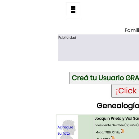
Famil
Publicidad
Genealogía 
Joaquín Prieto y Vial Sa
presidente de Chile
(68 años)
Agregue
•Nac. 1786, Chile,
su foto