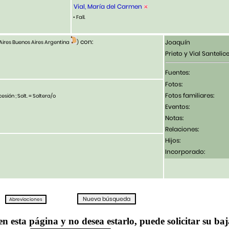
Vial, María del Carmen
• Fall.
con:
Joaquín
Aires Buenos Aires Argentina
)
Prieto y Vial Santelic
Fuentes:
Fotos:
Fotos familiares:
esión ; Solt. = Soltera/o
Eventos:
Notas:
Relaciones:
Hijos:
Incorporado:
en esta página y no desea estarlo, puede solicitar su ba