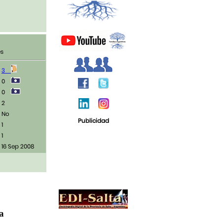
es
3
0
0
2
No
Publicidad
1
1
16 Sep 2008
ja