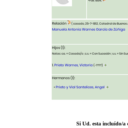
•Fall. 1854,
Relación
( casado, 25-7-1812, Catedral de Buenos 
Manuela Antonia Warnes García de Zúñiga
Hijos (1):
Notas: ca. = Casada/o ; c.s. = Con Sucesión ; s.s. = Sin Suc
1.
Prieto Warnes, Victoria
(-????)
Hermanos (1):
•
Prieto y Vial Santelices, Angel
Si Ud. esta incluído/a 