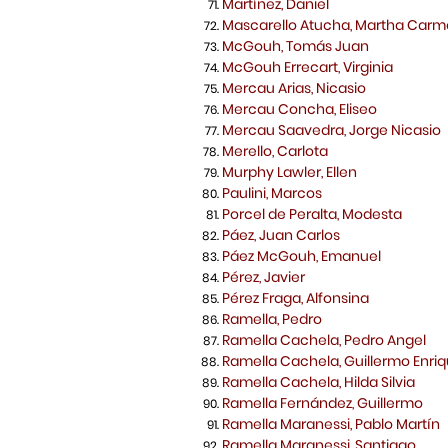
Martínez, Daniel
Mascarello Atucha, Martha Car
McGouh, Tomás Juan
McGouh Errecart, Virginia
Mercau Arias, Nicasio
Mercau Concha, Eliseo
Mercau Saavedra, Jorge Nicasio
Merello, Carlota
Murphy Lawler, Ellen
Paulini, Marcos
Porcel de Peralta, Modesta
Páez, Juan Carlos
Páez McGouh, Emanuel
Pérez, Javier
Pérez Fraga, Alfonsina
Ramella, Pedro
Ramella Cachela, Pedro Angel
Ramella Cachela, Guillermo Enri
Ramella Cachela, Hilda Silvia
Ramella Fernández, Guillermo
Ramella Maranessi, Pablo Martín
Ramella Maranessi, Santiago