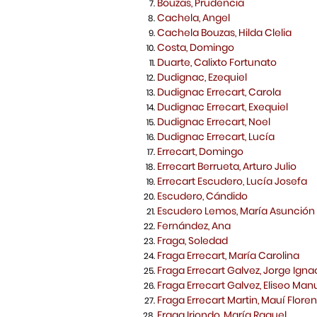
Bouzas, Prudencia
Cachela, Angel
Cachela Bouzas, Hilda Clelia
Costa, Domingo
Duarte, Calixto Fortunato
Dudignac, Ezequiel
Dudignac Errecart, Carola
Dudignac Errecart, Exequiel
Dudignac Errecart, Noel
Dudignac Errecart, Lucía
Errecart, Domingo
Errecart Berrueta, Arturo Julio
Errecart Escudero, Lucía Josefa
Escudero, Cándido
Escudero Lemos, María Asunció
Fernández, Ana
Fraga, Soledad
Fraga Errecart, María Carolina
Fraga Errecart Galvez, Jorge Igna
Fraga Errecart Galvez, Eliseo Man
Fraga Errecart Martin, Mauí Flore
Fraga Iriondo, María Raquel