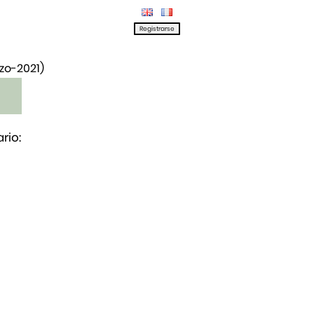
rzo-2021)
rio: