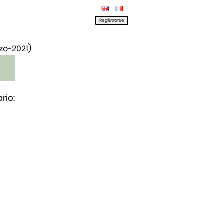
rzo-2021)
rio: