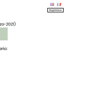
rzo-2021)
rio: