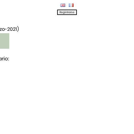
rzo-2021)
rio: