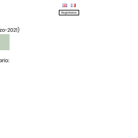
rzo-2021)
rio: