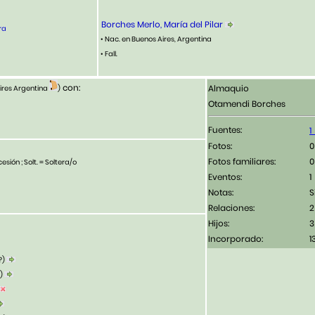
Borches Merlo, María del Pilar
ra
• Nac. en Buenos Aires, Argentina
• Fall.
con:
Almaquio
ires Argentina
)
Otamendi Borches
Fuentes:
Fotos:
Fotos familiares:
esión ; Solt. = Soltera/o
Eventos:
1
Notas:
S
Relaciones:
2
Hijos:
3
Incorporado:
1
?)
3)