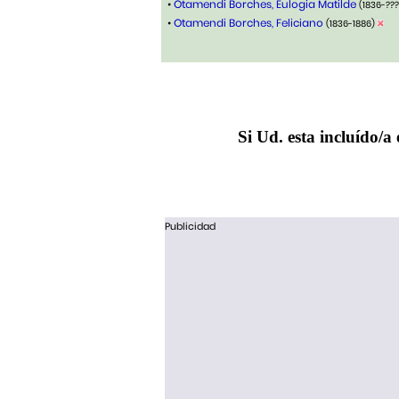
•
Otamendi Borches, Eulogia Matilde
(1836-??
•
Otamendi Borches, Feliciano
(1836-1886)
Si Ud. esta incluído/a 
Publicidad