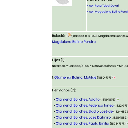
- con Rosa Tobal Doval
- con Magdalena Bolino Perei
Relación
( casado, 8-5-1878, Magdalena Buenos A
Magdalena Bolino Pereira
Hijos (1):
Notas: ca. = Casada/o ; c.s. = Con Sucesión ; s.s. = Sin Suc
1.
Otamendi Bolino, Matilde
(1880-????)
Hermanos (7):
•
Otamendi Borches, Adolfo
(1818-1875)
•
Otamendi Borches, Federico Irineo
(1822-???
•
Otamendi Borches, Eladio José de
(1824-189
•
Otamendi Borches, Jose Dalmiro
(1828-1886)
•
Otamendi Borches, Paula Emilia
(1828-????)