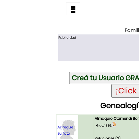
Famil
Publicidad
Genealogí
Almaquio Otamendi Bo
•Nac. 1836,
Agregue
su foto
Relaciones (2):