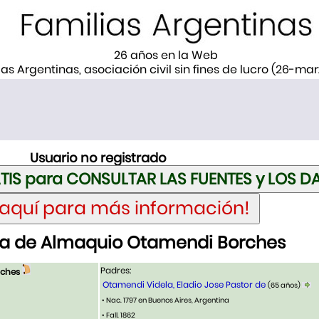
26 años en la Web
ias Argentinas, asociación civil sin fines de lucro (26-ma
Usuario no registrado
a de Almaquio Otamendi Borches
Padres:
rches
Otamendi Videla, Eladio Jose Pastor de
(65 años)
• Nac. 1797 en Buenos Aires, Argentina
• Fall. 1862