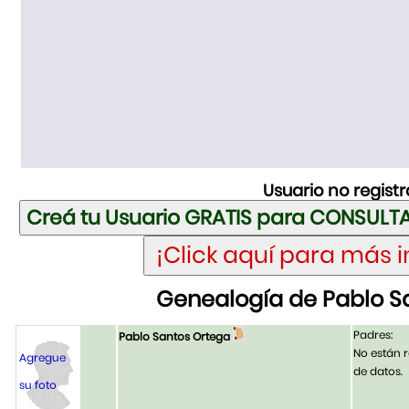
Usuario no regist
Genealogía de Pablo S
Padres:
Pablo Santos Ortega
No están r
Agregue
de datos.
su foto