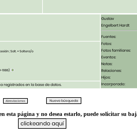
Gustav
Engelbert Hardt
Fuentes:
Fotos:
Fotos familiares:
esión ; Solt. = Soltera/o
Eventos:
Notas:
9-1986)
Relaciones:
Hijos:
Incorporado:
 registrados en la base de datos.
en esta página y no desea estarlo, puede solicitar su ba