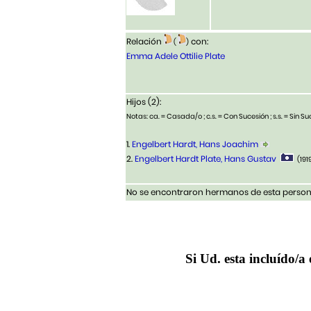
Relación
con:
(
)
Emma Adele Ottilie Plate
Hijos (2):
Notas: ca. = Casada/o ; c.s. = Con Sucesión ; s.s. = Sin Suc
1.
Engelbert Hardt, Hans Joachim
2.
Engelbert Hardt Plate, Hans Gustav
(191
No se encontraron hermanos de esta persona
Si Ud. esta incluído/a 