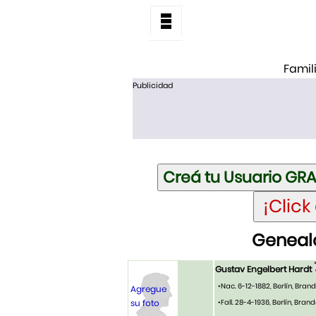
Famil
Publicidad
Genealo
Gustav Engelbert Hardt
•Nac. 6-12-1882, Berlín, Bra
Agregue
su foto
•Fall. 28-4-1936, Berlín, Bra