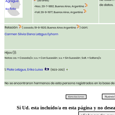
(85 años)
Agregue
de datos.
•Nac. 20-7-1892, Buenos Aires, Argentina
su foto
•Fall. 26-9-1977, Buenos Aires, Argentina
Relación
con:
( casado, 19-6-1920, Buenos Aires Argentina
)
Carmen Silvia Elena Letzgus Eyhorn
Hijos (1):
Notas: ca. = Casada/o ; c.s. = Con Sucesión ; s.s. = Sin Sucesión ; Solt. = Soltera/o
1.
Plate Letzgus, Erika Luisa
(1923-2012)
No se encontraron hermanos de esta persona registrados en la base de 
Si Ud. esta incluído/a en esta página y no desea