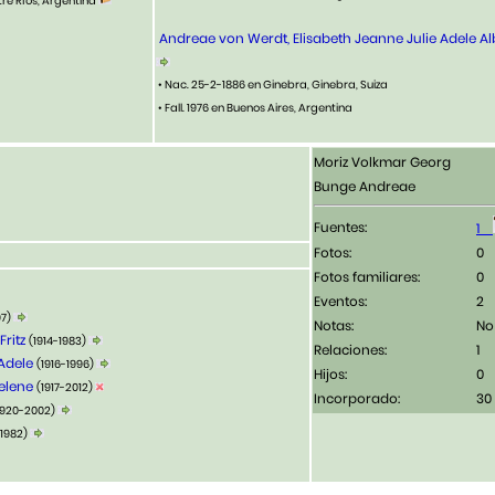
tre Ríos, Argentina
Andreae von Werdt, Elisabeth Jeanne Julie Adele Al
• Nac. 25-2-1886 en Ginebra, Ginebra, Suiza
• Fall. 1976 en Buenos Aires, Argentina
Moriz Volkmar Georg
Bunge Andreae
Fuentes:
1
Fotos:
Fotos familiares:
Eventos:
2
97)
Notas:
No
Fritz
(1914-1983)
Relaciones:
1
 Adele
(1916-1996)
Hijos:
0
Helene
(1917-2012)
Incorporado:
30
1920-2002)
-1982)