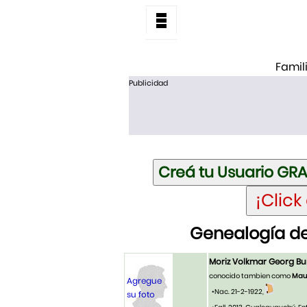
Famil
Publicidad
Genealogía de
Moriz Volkmar Georg B
conocido tambien como
Maur
Agregue
•Nac. 21-2-1922,
su foto