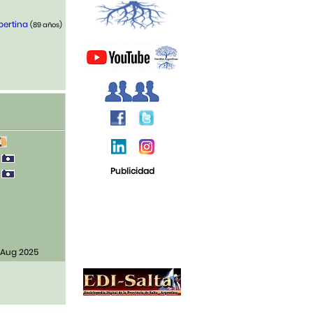
bertina
(89 años)
0
Publicidad
0
 Aug 2025