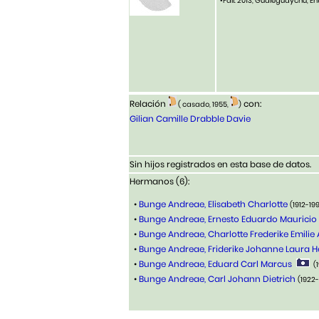
•Fall. 2013, Gualeguaychú, En
Relación
con:
( casado, 1955,
)
Gilian Camille Drabble Davie
Sin hijos registrados en esta base de datos.
Hermanos (6):
•
Bunge Andreae, Elisabeth Charlotte
(1912-19
•
Bunge Andreae, Ernesto Eduardo Mauricio 
•
Bunge Andreae, Charlotte Frederike Emilie
•
Bunge Andreae, Friderike Johanne Laura 
•
Bunge Andreae, Eduard Carl Marcus
(
•
Bunge Andreae, Carl Johann Dietrich
(1922