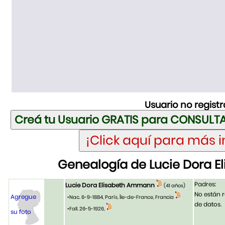
Usuario no regist
Genealogía de Lucie Dora 
Padres:
Lucie Dora Elisabeth Ammann
(41 años)
No están r
Agregue
•Nac. 6-9-1884, París, Île-de-France, Francia
de datos.
•Fall. 26-5-1926,
su foto