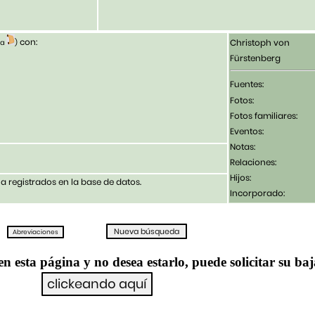
con:
Christoph von
ia
)
Fürstenberg
Fuentes:
Fotos:
Fotos familiares:
Eventos:
Notas:
Relaciones:
Hijos:
 registrados en la base de datos.
Incorporado:
en esta página y no desea estarlo, puede solicitar su ba