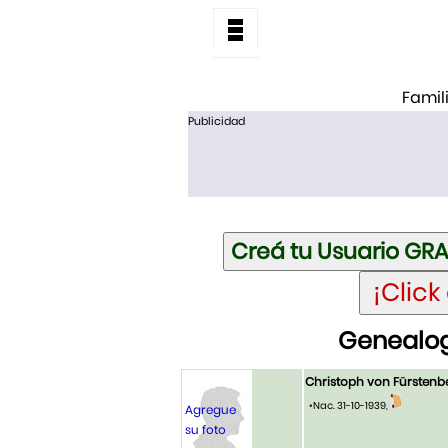
Famil
Publicidad
Genealog
Christoph von Fürstenb
•Nac. 31-10-1939,
Agregue
su foto