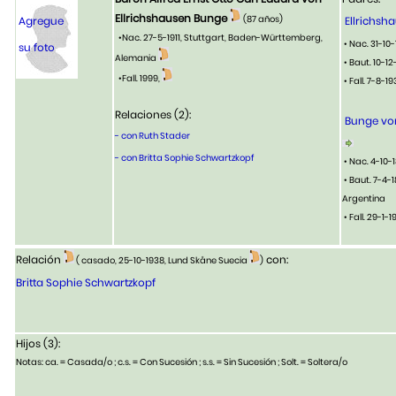
Ellrichshausen Bunge
(87 años)
Agregue
Ellrichsh
•Nac. 27-5-1911, Stuttgart, Baden-Württemberg,
• Nac. 31-1
su foto
Alemania
• Baut. 10-
•Fall. 1999,
• Fall. 7-8-
Relaciones (2):
Bunge von
- con Ruth Stader
- con Britta Sophie Schwartzkopf
• Nac. 4-10-
• Baut. 7-4-
Argentina
• Fall. 29-1
Relación
con:
( casado, 25-10-1938, Lund Skåne Suecia
)
Britta Sophie Schwartzkopf
Hijos (3):
Notas: ca. = Casada/o ; c.s. = Con Sucesión ; s.s. = Sin Sucesión ; Solt. = Soltera/o