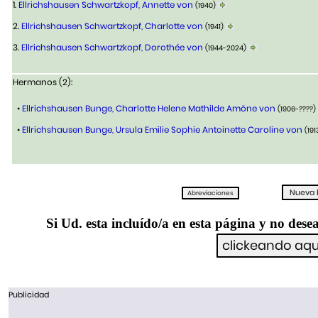
1.
Ellrichshausen Schwartzkopf, Annette von
(1940)
2.
Ellrichshausen Schwartzkopf, Charlotte von
(1941)
3.
Ellrichshausen Schwartzkopf, Dorothée von
(1944-2024)
Hermanos (2):
•
Ellrichshausen Bunge, Charlotte Helene Mathilde Amöne von
(1906-????)
•
Ellrichshausen Bunge, Ursula Emilie Sophie Antoinette Caroline von
(19
Si Ud. esta incluído/a en esta página y no desea
Publicidad