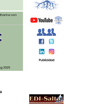
tharine von
Publicidad
ug 2025
ja