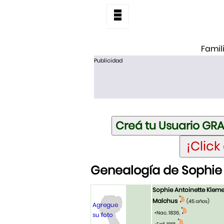
Famil
Publicidad
Genealogía de Sophie 
Sophie Antoinette Kleme
Malchus
(45 años)
Agregue
•Nac. 1836,
su foto