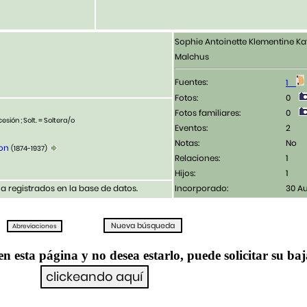
Sophie Antoinette Klementine Ka
Malchus
Fuentes:
1
Fotos:
0
Fotos familiares:
0
esión ; Solt. = Soltera/o
Eventos:
2
Notas:
No
von
(1874-1937)
Relaciones:
1
Hijos:
1
 registrados en la base de datos.
Incorporado:
30 A
en esta página y no desea estarlo, puede solicitar su ba