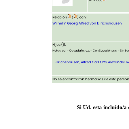
•Fall. 1881,
Relación
con:
(
)
Wilhelm Georg Alfred von Ellrichshausen
Hijos (1):
Notas: ca. = Casada/o ; c.s. = Con Sucesión ; s.s. = Sin Suc
1.
Ellrichshausen, Alfred Carl Otto Alexander 
No se encontraron hermanos de esta persona
Si Ud. esta incluído/a 