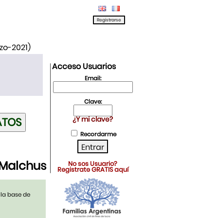
rzo-2021)
Acceso Usuarios
Email:
Clave:
¿Y mi clave?
Recordarme
 Malchus
No sos Usuario?
Registrate GRATIS aquí
 la base de